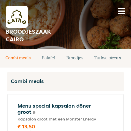
BROODJESZAAK
CAIRO
Combi meals
Falafel
Broodjes
Turkse pizza's
Combi meals
Menu special kapsalon döner
groot
Kapsalon groot met een Monster Energy
€ 13,50