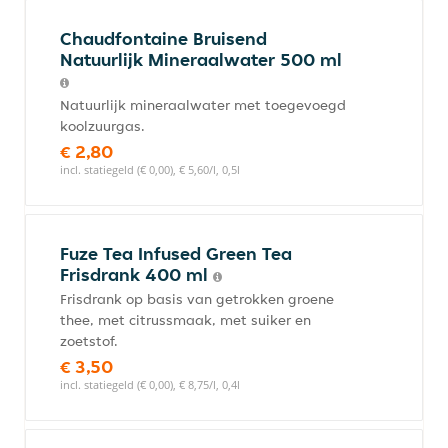
Chaudfontaine Bruisend
Natuurlijk Mineraalwater 500 ml
Natuurlijk mineraalwater met toegevoegd
koolzuurgas.
€ 2,80
incl. statiegeld (€ 0,00), € 5,60/l, 0,5l
Fuze Tea Infused Green Tea
Frisdrank 400 ml
Frisdrank op basis van getrokken groene
thee, met citrussmaak, met suiker en
zoetstof.
€ 3,50
incl. statiegeld (€ 0,00), € 8,75/l, 0,4l