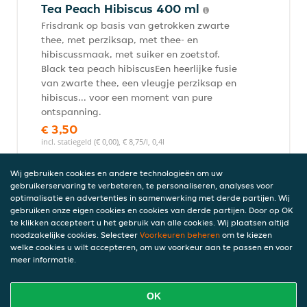
Tea Peach Hibiscus 400 ml
Frisdrank op basis van getrokken zwarte
thee, met perziksap, met thee- en
hibiscussmaak, met suiker en zoetstof.
Black tea peach hibiscusEen heerlijke fusie
van zwarte thee, een vleugje perziksap en
hibiscus... voor een moment van pure
ontspanning.
€ 3,50
incl. statiegeld (€ 0,00), € 8,75/l, 0,4l
Wij gebruiken cookies en andere technologieën om uw
gebruikerservaring te verbeteren, te personaliseren, analyses voor
Fuze Tea Sparkling Lemon
optimalisatie en advertenties in samenwerking met derde partijen. Wij
gebruiken onze eigen cookies en cookies van derde partijen. Door op OK
Frisdrank 400 ml
te klikken accepteert u het gebruik van alle cookies. Wij plaatsen altijd
Frisdrank met thee-extracten en
noodzakelijke cookies. Selecteer
Voorkeuren beheren
om te kiezen
citroensmaak met suiker en zoetstof.
welke cookies u wilt accepteren, om uw voorkeur aan te passen en voor
meer informatie.
€ 3,50
incl. statiegeld (€ 0,00), € 8,75/l, 0,4l
OK