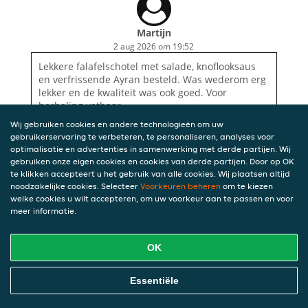
Martijn
2 aug 2026 om 19:52
Lekkere falafelschotel met salade, knoflooksaus
en verfrissende Ayran besteld. Was wederom erg
lekker en de kwaliteit was ook goed. Voor
herhaling vatbaar.
Wij gebruiken cookies en andere technologieën om uw
gebruikerservaring te verbeteren, te personaliseren, analyses voor
optimalisatie en advertenties in samenwerking met derde partijen. Wij
gebruiken onze eigen cookies en cookies van derde partijen. Door op OK
te klikken accepteert u het gebruik van alle cookies. Wij plaatsen altijd
noodzakelijke cookies. Selecteer
Voorkeuren beheren
om te kiezen
welke cookies u wilt accepteren, om uw voorkeur aan te passen en voor
meer informatie.
OK
Essentiële